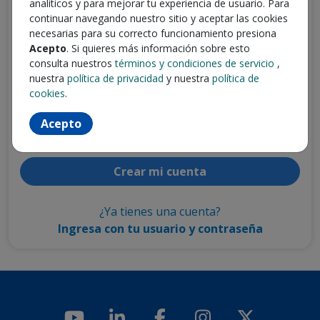
analíticos y para mejorar tu experiencia de usuario. Para
continuar navegando nuestro sitio y aceptar las cookies
Escribe tu email
necesarias para su correcto funcionamiento presiona
Acepto
. Si quieres más información sobre esto
consulta nuestros
términos y condiciones de servicio
,
Escribe tu contraseña
nuestra
política de privacidad
y nuestra
política de
cookies
.
Al presionar "
Crear mi cuenta
" declaras que has leído y
Acepto
aceptado los
Términos y condiciones de servicio -
Trabajando.com
y
la política de privacidad
.
Crear mi cuenta
¿Ya tienes una cuenta?
Ingresa con tu usuario y contraseña